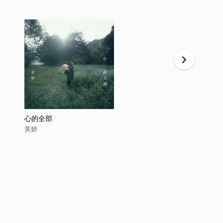
心的全部
7月24日大
黃妍
黃妍