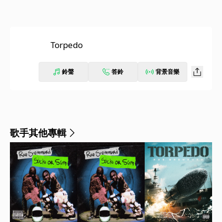
Torpedo
鈴聲
答鈴
背景音樂
歌手其他專輯