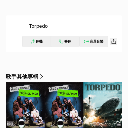
Torpedo
鈴聲
答鈴
背景音樂
歌手其他專輯