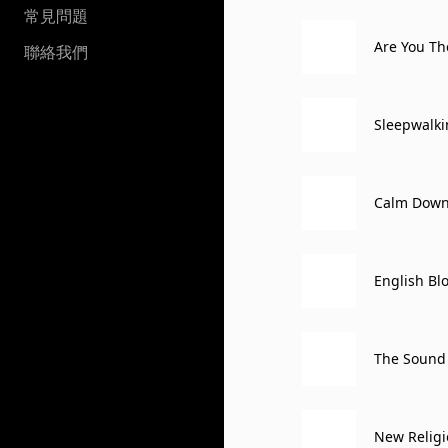
常見問題
Are You Th
聯絡我們
Sleepwalk
Calm Dow
English Bl
The Sound 
New Religi