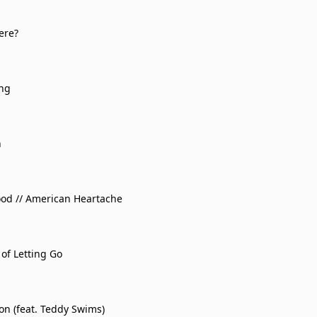
ere?
ing
n
ood // American Heartache
of Letting Go
on (feat. Teddy Swims)