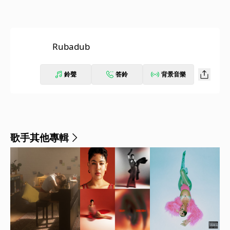
Rubadub
鈴聲
答鈴
背景音樂
歌手其他專輯