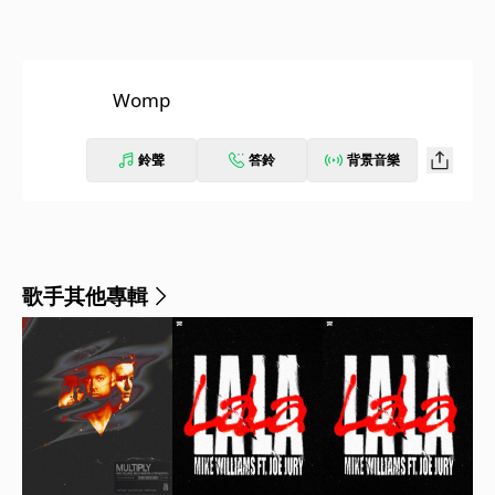
Womp
鈴聲
答鈴
背景音樂
歌手其他專輯