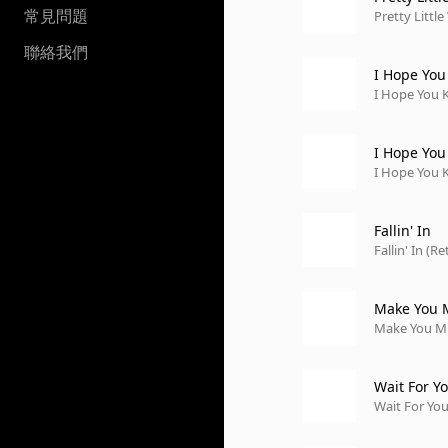
常見問題
Pretty Little
聯絡我們
I Hope Yo
I Hope You 
I Hope Yo
I Hope You
Fallin' In
Fallin' In (R
Make You M
Make You Min
Wait For Yo
Wait For You