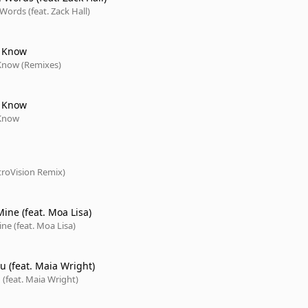
 Words (feat. Zack Hall)
u Know
Know (Remixes)
u Know
 Know
etroVision Remix)
ine (feat. Moa Lisa)
e (feat. Moa Lisa)
u (feat. Maia Wright)
 (feat. Maia Wright)