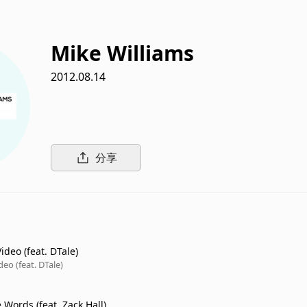
Mike Williams
2012.08.14
分享
ideo (feat. DTale)
deo (feat. DTale)
le Words (feat. Zack Hall)