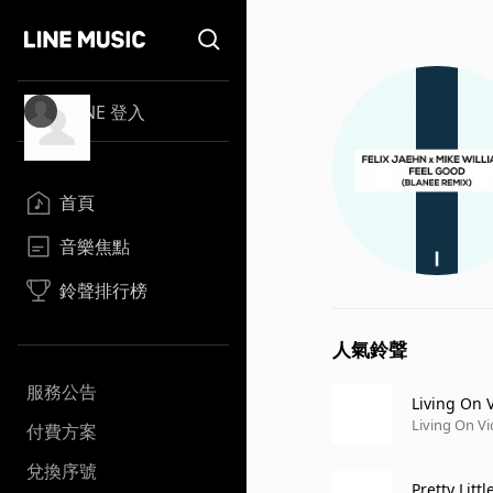
LINE 登入
首頁
音樂焦點
鈴聲排行榜
人氣鈴聲
服務公告
Living On V
Living On Vi
付費方案
兌換序號
Pretty Litt