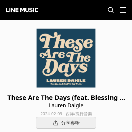
These Are The Days (feat. Blessing O
ffor)
Lauren Daigle
2024-02-09 · 西洋/流行音樂
分享專輯