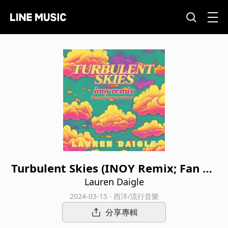
Turbulent Skies (INOY Remix; Fan Re
mix Contest Winner)
Lauren Daigle
2024-03-15 · 西洋/流行音樂
分享專輯