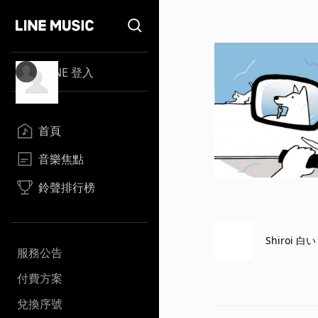
LINE 登入
首頁
音樂焦點
鈴聲排行榜
Shiroi 白い
服務公告
付費方案
兌換序號