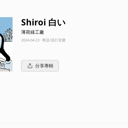
Shiroi 白い
薄荷綠工廠
2024-04-23 · 華語/流行音樂
分享專輯