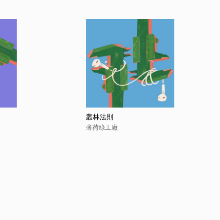
叢林法則
薄荷綠工廠