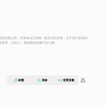
醒與現實之間，試著為自己保留一點生活的空間；在不得不前進的
卻重要的日常。 也許我們都還在叢林裡， 但至少，還能透過音樂守住什麼。
鈴聲
答鈴
背景音樂