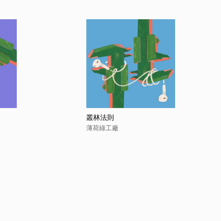
叢林法則
薄荷綠工廠