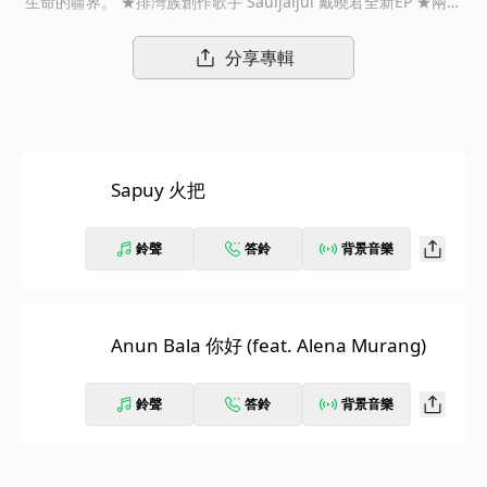
生命的疆界。 ★排灣族創作歌手 Sauljaljui 戴曉君全新EP ★兩首
單曲在動與靜間，展現跨越界限的生命力與多元性 戴曉君，她的
名字是 Sauljaljui ，不只是來自部落的創作歌者。 她以文化的印
分享專輯
記為基石，不斷躍進，用音樂與歌聲牽起跨越世界的脈動。 在專
輯《裡面的外面》後時隔近五年，戴曉君再次推出個人作品。過去
這段時間，戴曉君乘上音樂的風帆，走訪世界許多不同的音樂場
域，足跡遍及美國、歐洲、亞洲，吸收不同地域的養分，也回頭思
索著自身的環境、生活與價值。 她持續地把傳統歌謠、月琴彈
Sapuy 火把
唱，以及所接觸到的不同文化，在歌曲中交織出新的生態。這次釋
出的兩首單曲，恰巧分別以「火」與「水」兩種的元素作為意象，
從不同觀點與體驗切入，書寫著生命的連結與延續。 「火」使我
鈴聲
答鈴
背景音樂
們相聚在一起，「火」也象徵著生命間的支持。〈Sapuy火把〉的
創作靈感來自於戴曉君在山上的家見到螢火蟲的感受，螢火蟲緩緩
地穿梭在森林、慢慢靠近，讓她聯想起迎接家人與朋友們的相聚時
刻。在人生的舞台，即使我們無法是星星月亮，也要成為螢火蟲，
Anun Bala 你好 (feat. Alena Murang)
舉起靈魂的火把照亮別人，並成為彼此的依靠。這首歌並不是典型
的歡慶歌謠，反而像暗夜中的指引，複合的節奏、此起彼落和聲與
鈴聲
答鈴
背景音樂
歡呼中，人與人的能量匯聚，傳遞、分享著生命之火。 〈Anun B
ala 你好〉源自於戴曉君參與的紀實影集拍攝計畫中，與馬來西亞
古晉音樂人 Alena Murang 的交流與合作。兩人的故鄉都是依河
為居，分享著許多共通的南島語言，像是媽媽 ina 與爸爸 kama。