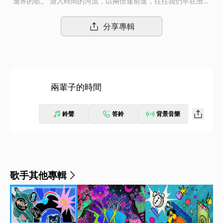
邊界的歌。 游入時間的河流，以兩倍速前進，往往我們早在潛意
識裡預判未來；即便順著湍急的水流掉入漩渦，仍不斷逆向滑行，
不知不覺就過了兩輩子的時間…...
分享專輯
兩輩子的時間
鈴聲
答鈴
背景音樂
歌手其他專輯