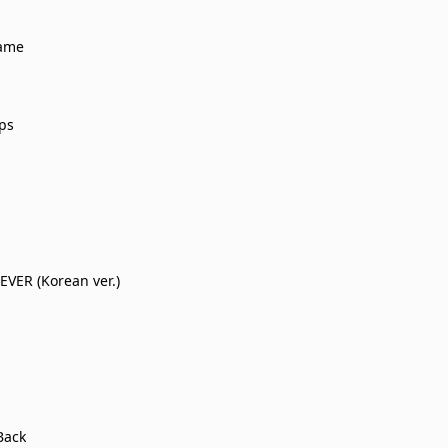
Game
ps
VER (Korean ver.)
Back