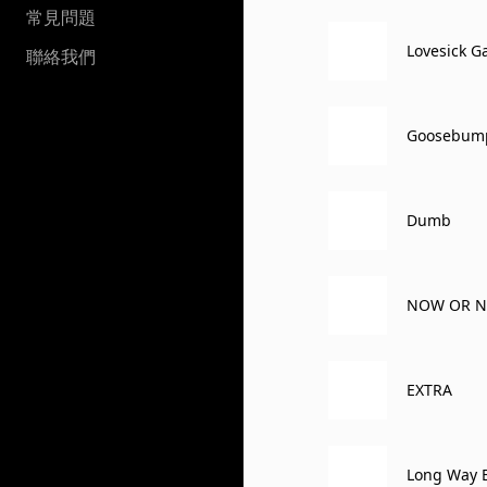
常見問題
Lovesick 
聯絡我們
Goosebum
Dumb
NOW OR NE
EXTRA
Long Way 