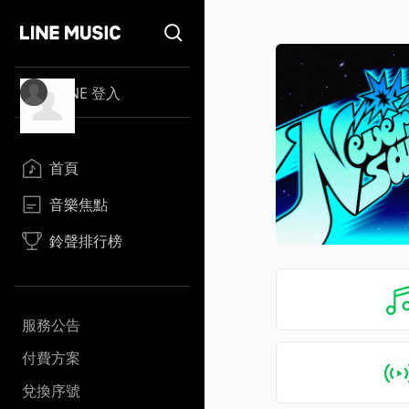
LINE 登入
首頁
音樂焦點
鈴聲排行榜
服務公告
付費方案
兌換序號