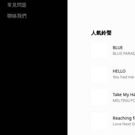
常見問題
聯絡我們
人氣鈴聲
BLUE
BLUE PARAD
HELLO
You had me
Take My H
MELTING P
Reaching f
Love Next Do