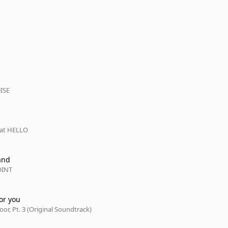
ISE
 at HELLO
and
OINT
or you
or, Pt. 3 (Original Soundtrack)