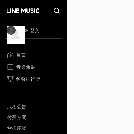
LINE 登入
首頁
音樂焦點
鈴聲排行榜
服務公告
付費方案
兌換序號