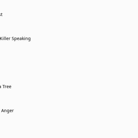
st
 Killer Speaking
 Tree
r Anger