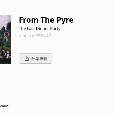
From The Pyre
The Last Dinner Party
2025-10-17 · 西洋/搖滾
分享專輯
 Ways