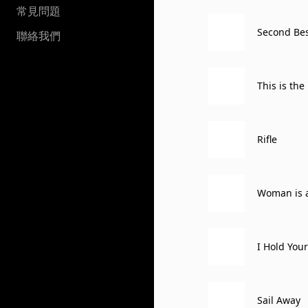
常見問題
Second Be
聯絡我們
This is the
Rifle
Woman is a
I Hold You
Sail Away