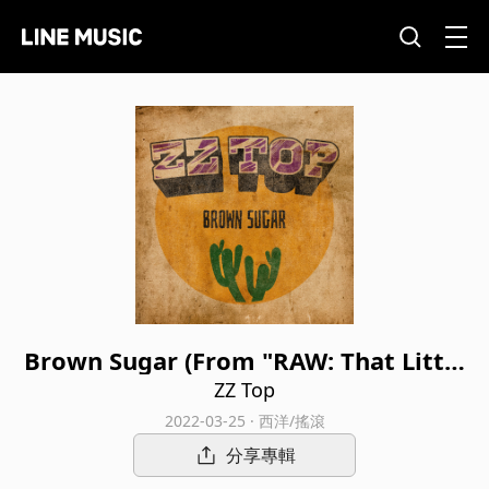
Brown Sugar (From "RAW: That Little
Ol' Band From Texas" Original Sound
ZZ Top
track)
2022-03-25 · 西洋/搖滾
分享專輯