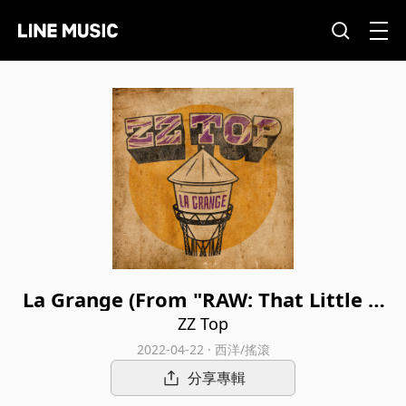
La Grange (From "RAW: That Little O
l' Band From Texas" Original Soundtr
ZZ Top
ack)
2022-04-22 · 西洋/搖滾
分享專輯