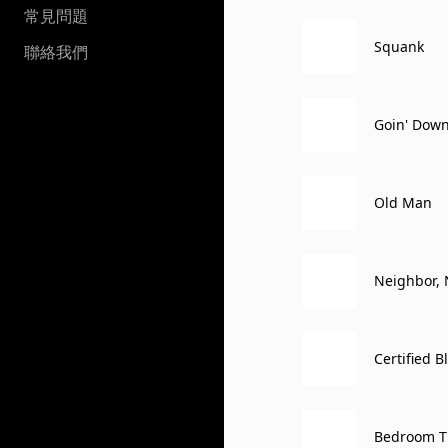
常見問題
Squank
聯絡我們
Goin' Down
Old Man
Neighbor,
Certified B
Bedroom 