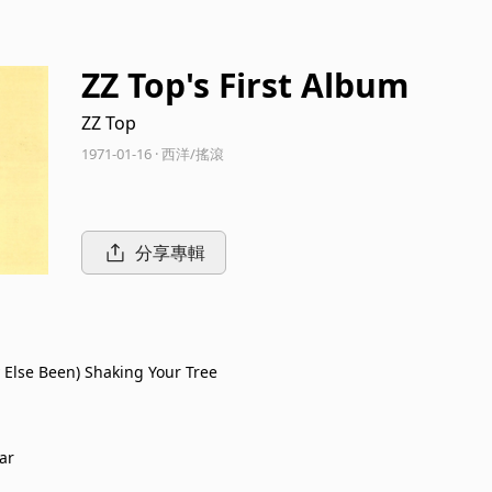
ZZ Top's First Album
ZZ Top
1971-01-16 · 西洋/搖滾
分享專輯
Else Been) Shaking Your Tree
ar