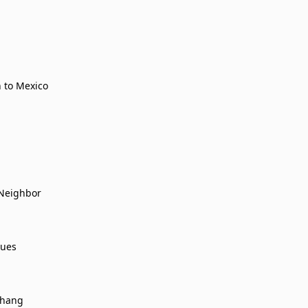
 to Mexico
 Neighbor
lues
Thang