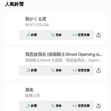
人氣鈴聲
朝がくる度
BOY'S COLOR
鈴聲
答鈴
背景音樂
我思故我在 (假面騎士Ghost Opening siz
e)
假面騎士Ghost 主題曲「我思故我在」Opening
size
鈴聲
答鈴
背景音樂
朋友
喧嘩上等
鈴聲
答鈴
背景音樂