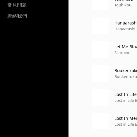
常見問題
Touhikou
聯絡我們
Hanaarash
Hanaarashi
Let Me Blo
Scorpion
Boukenrok
Boukenroku
Lost In Life
Lost in Life 
Lost In Me
Lost in Life 