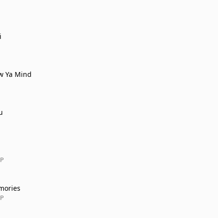
i
w Ya Mind
u
EP
mories
EP