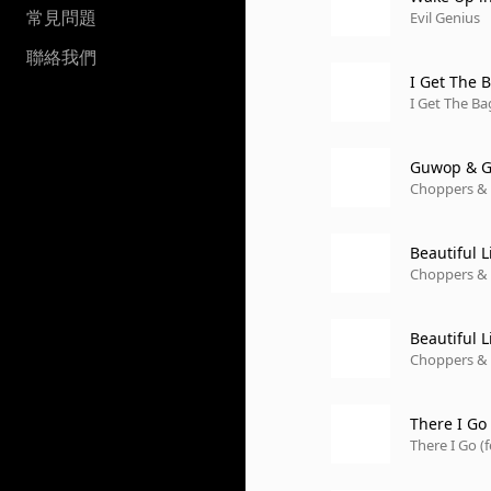
常見問題
Evil Genius
聯絡我們
I Get The B
I Get The Ba
Guwop & G
Choppers & 
Beautiful L
Choppers & 
Beautiful L
Choppers & 
There I Go 
There I Go (