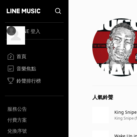
LINE 登入
首頁
音樂焦點
鈴聲排行榜
人氣鈴聲
服務公告
King Snipe 
King Snipe (
付費方案
兌換序號
Wake Up in