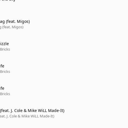
ag (feat. Migos)
g (feat. Migos)
izzle
Bricks
ife
Bricks
ife
Bricks
(feat. J. Cole & Mike WiLL Made-It)
feat. J. Cole & Mike WiLL Made-It)