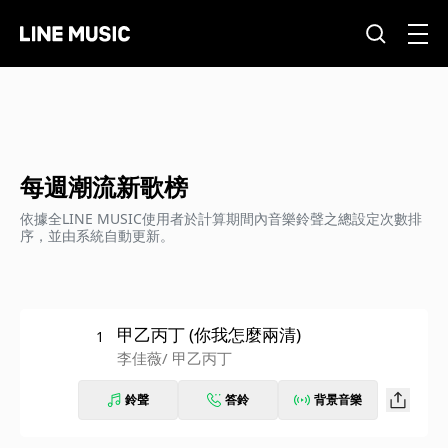
每週潮流新歌榜
依據全LINE MUSIC使用者於計算期間內音樂鈴聲之總設定次數排
序，並由系統自動更新。
甲乙丙丁 (你我怎麼兩清)
1
李佳薇
/ 甲乙丙丁
鈴聲
答鈴
背景音樂