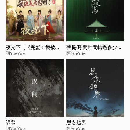
夜光下（《完蛋！我被美
菩提偈(問世間轉過多少流
女包圍了！2》主題曲）
年)
阿YueYue
阿YueYue
誤闖
思念越界
阿YueYue
阿YueYue