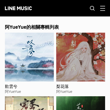
阿YueYue的相關專輯列表
歎雲兮
梨花落
阿YueYue
阿YueYue