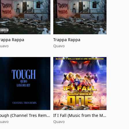
rappa Rappa
Trappa Rappa
uavo
Quavo
ough (Channel Tres Remi
If I Fall (Music from the Mo
)
tion Picture Transformers
uavo
Quavo
One)