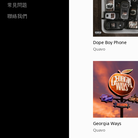
常見問題
聯絡我們
Dope Boy Phone
Quavo
Georgia Ways
Quavo