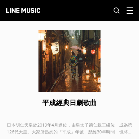
平成經典日劇歌曲
日本明仁天皇於2019年4月退位，由皇太子德仁親王繼位，成為第
126代天皇。大家所熟悉的『平成』年號，歷經30年時間，也將走
入歷史。而台灣觀眾熟悉的日劇，也幾乎是跟著平成崛起的，讓我