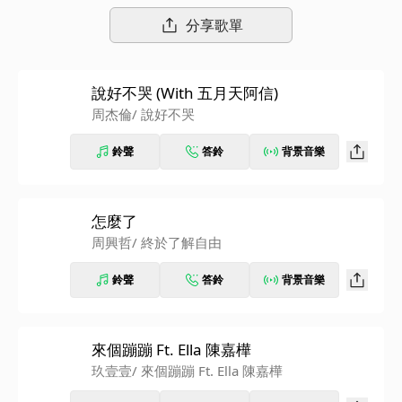
分享歌單
說好不哭 (With 五月天阿信)
周杰倫
/ 說好不哭
鈴聲
答鈴
背景音樂
怎麼了
周興哲
/ 終於了解自由
鈴聲
答鈴
背景音樂
來個蹦蹦 Ft. Ella 陳嘉樺
玖壹壹
/ 來個蹦蹦 Ft. Ella 陳嘉樺