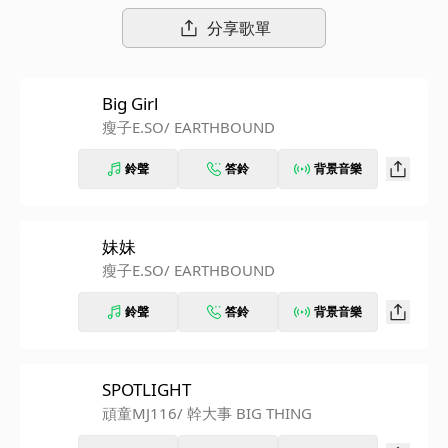
的人，恭喜男神E.SO瘦子新婚！立即感受這份喜悅，這張超甜的
分享歌單
男人情歌，開始循環播放吧～
Big Girl
瘦子E.SO
/ EARTHBOUND
鈴聲
答鈴
背景音樂
妹妹
瘦子E.SO
/ EARTHBOUND
鈴聲
答鈴
背景音樂
SPOTLIGHT
頑童MJ116
/ 幹大事 BIG THING