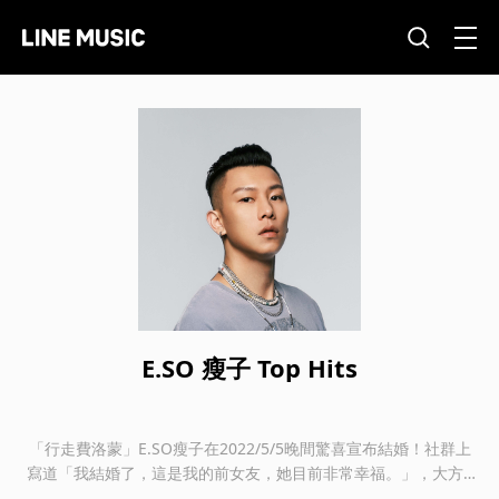
E.SO 瘦子 Top Hits
「行走費洛蒙」E.SO瘦子在2022/5/5晚間驚喜宣布結婚！社群上
寫道「我結婚了，這是我的前女友，她目前非常幸福。」，大方P
O上牽手照甜蜜示愛，他們兩人一同走過各種輿論成為彼此最適合