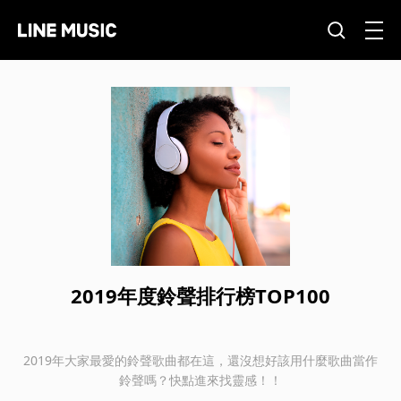
2019年度鈴聲排行榜TOP100
2019年大家最愛的鈴聲歌曲都在這，還沒想好該用什麼歌曲當作
鈴聲嗎？快點進來找靈感！！