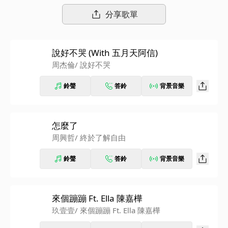
分享歌單
說好不哭 (With 五月天阿信)
周杰倫
/ 說好不哭
鈴聲
答鈴
背景音樂
怎麼了
周興哲
/ 終於了解自由
鈴聲
答鈴
背景音樂
來個蹦蹦 Ft. Ella 陳嘉樺
玖壹壹
/ 來個蹦蹦 Ft. Ella 陳嘉樺