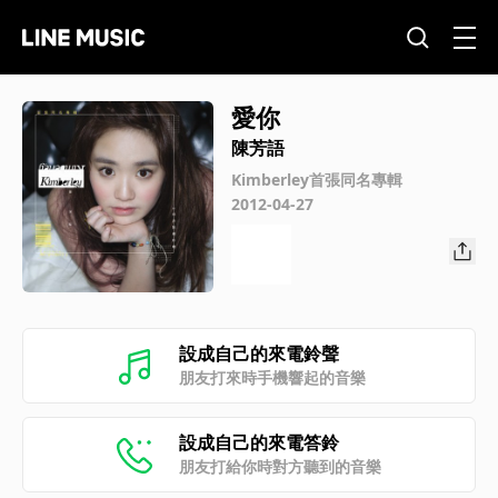
愛你
陳芳語
Kimberley首張同名專輯
2012-04-27
設成自己的來電鈴聲
朋友打來時手機響起的音樂
設成自己的來電答鈴
朋友打給你時對方聽到的音樂