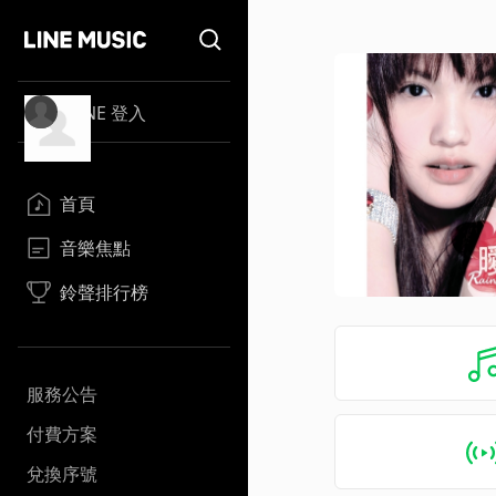
LINE 登入
首頁
音樂焦點
鈴聲排行榜
服務公告
付費方案
兌換序號