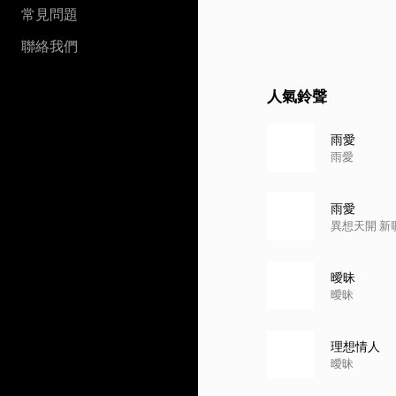
常見問題
聯絡我們
人氣鈴聲
雨愛
雨愛
雨愛
異想天開 新
曖昧
曖昧
理想情人
曖昧