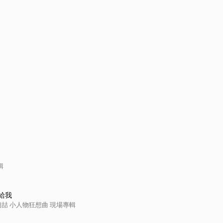
輯
給我
in 陶喆 小人物狂想曲 現場專輯