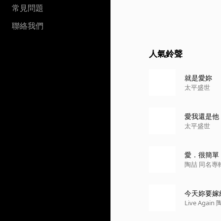
常見問題
聯絡我們
人氣鈴聲
就是愛妳
太平盛世
愛我還是他
太平盛世
愛．很簡單
陶喆 同名專
今天妳要嫁
Live Aga