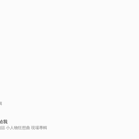
輯
給我
in 陶喆 小人物狂想曲 現場專輯