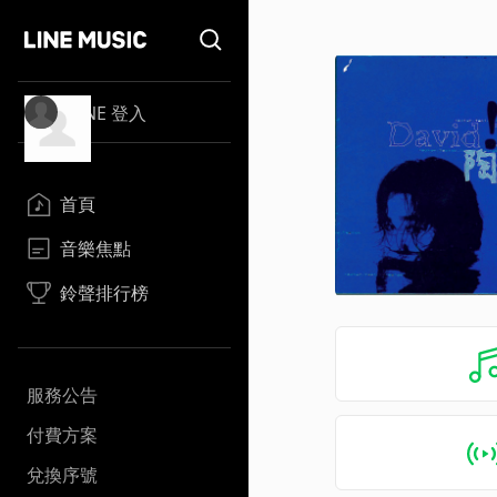
LINE 登入
首頁
音樂焦點
鈴聲排行榜
服務公告
付費方案
兌換序號