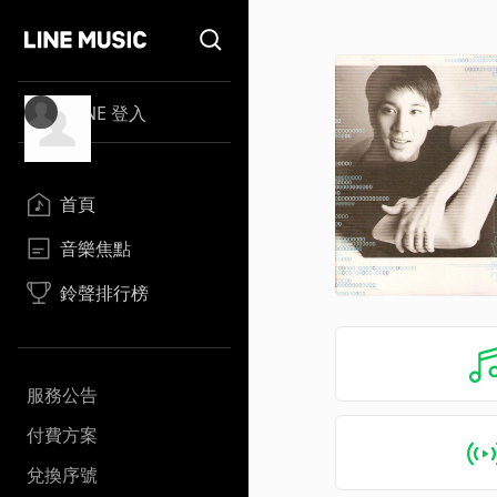
LINE 登入
首頁
音樂焦點
鈴聲排行榜
服務公告
付費方案
兌換序號