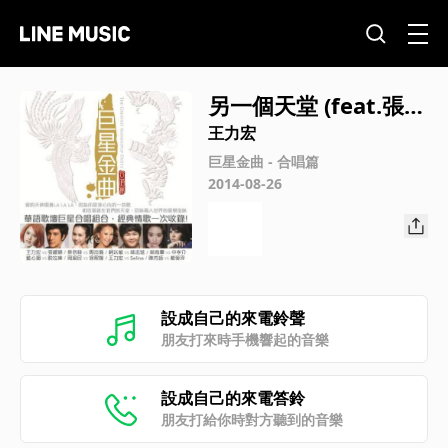
另一個天堂 (feat.張靚
穎)
王力宏
巨星金曲 - 合唱篇
2014-08-26
設成自己的來電鈴聲
朋友打來時手機響起的音樂
設成自己的來電答鈴
朋友打給你時對方聽到的音樂