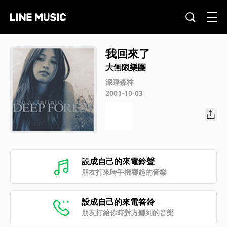
我回來了
大無限樂團
深睡森林
2001-10-03
設成自己的來電鈴聲
朋友打來時手機響起的音樂
設成自己的來電答鈴
朋友打給你時對方聽到的音樂