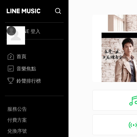
LINE 登入
首頁
音樂焦點
鈴聲排行榜
服務公告
付費方案
兌換序號