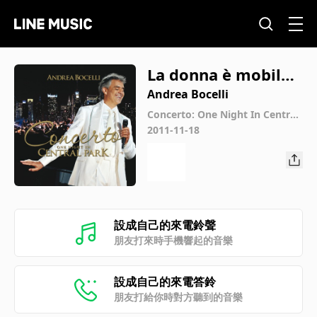
La donna è mobile
(Live At Central Par
Andrea Bocelli
k, 2011)
Concerto: One Night In Central
Park
2011-11-18
設成自己的來電鈴聲
朋友打來時手機響起的音樂
設成自己的來電答鈴
朋友打給你時對方聽到的音樂