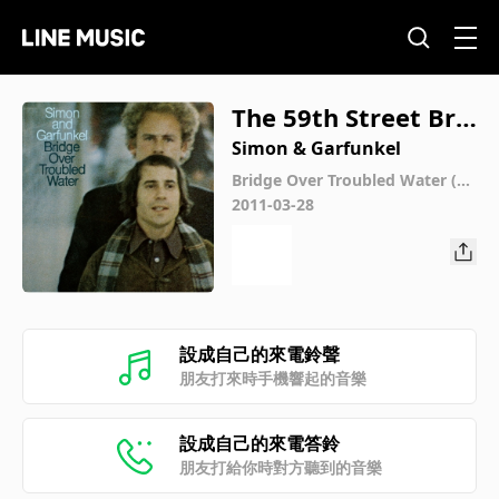
The 59th Street Bri
dge Song (Feelin' Gr
Simon & Garfunkel
oovy)
Bridge Over Troubled Water (40
th Anniversary Edition)
2011-03-28
設成自己的來電鈴聲
朋友打來時手機響起的音樂
設成自己的來電答鈴
朋友打給你時對方聽到的音樂