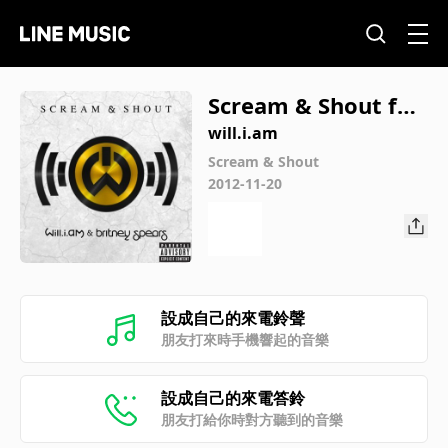
Scream & Shout fea
t.Britney Spears
will.i.am
Scream & Shout
2012-11-20
設成自己的來電鈴聲
朋友打來時手機響起的音樂
設成自己的來電答鈴
朋友打給你時對方聽到的音樂