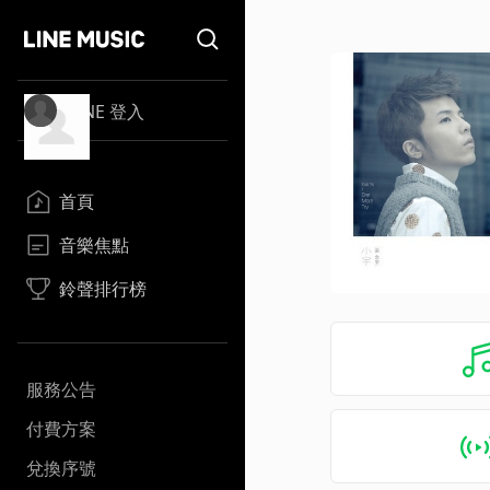
LINE 登入
首頁
音樂焦點
鈴聲排行榜
服務公告
付費方案
兌換序號