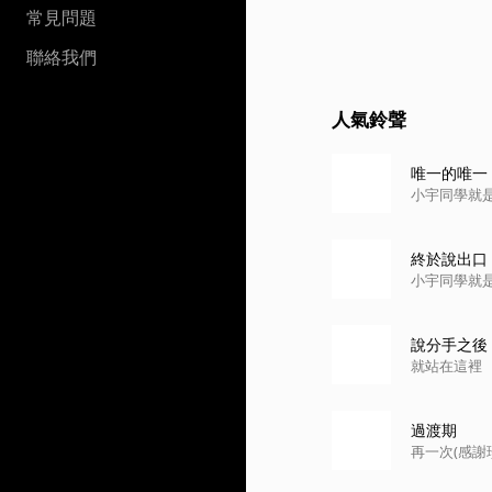
常見問題
聯絡我們
人氣鈴聲
唯一的唯一
小宇同學就
終於說出口
小宇同學就
說分手之後
就站在這裡
過渡期
再一次(感謝