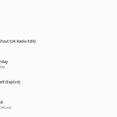
hout (UK Radio Edit)
thday
hday
lf (Explicit)
ER
Deluxe)