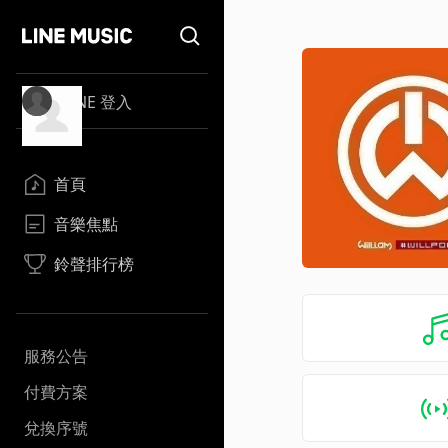
LINE 登入
首頁
音樂焦點
鈴聲排行榜
服務公告
付費方案
兌換序號