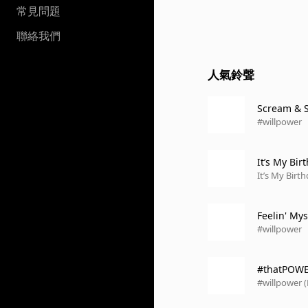
常見問題
聯絡我們
人氣鈴聲
Scream & S
#willpower
It’s My Bir
It’s My Birt
Feelin' Myse
#willpower
#thatPOW
#willpower (