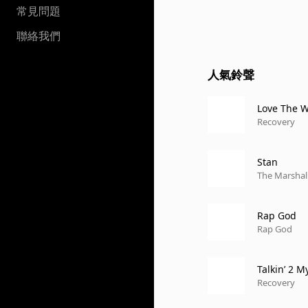
常見問題
聯絡我們
人氣鈴聲
Love The W
Recovery
Stan
The Marshal
Rap God
Rap God
Talkin’ 2 M
Recovery