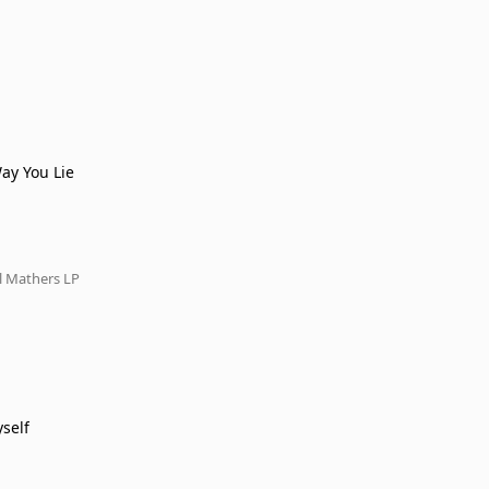
ay You Lie
l Mathers LP
yself