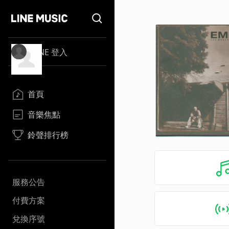
LINE 登入
首頁
音樂焦點
鈴聲排行榜
服務公告
付費方案
兌換序號