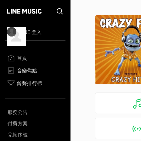
LINE 登入
首頁
音樂焦點
鈴聲排行榜
服務公告
付費方案
兌換序號