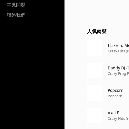
常見問題
聯絡我們
人氣鈴聲
I Like To M
Crazy Hits (
Daddy DJ (
Crazy Frog 
Popcorn
Popcorn
Axel F
Crazy Hits (