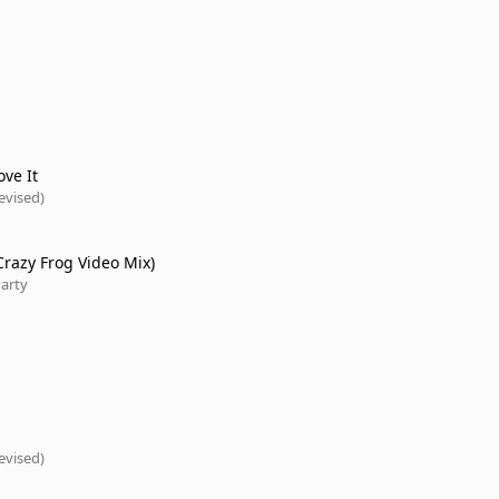
ove It
revised)
Crazy Frog Video Mix)
Party
revised)