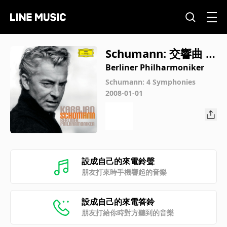
Schumann: 交響曲 第
3番 変ホ長調 作品97
Berliner Philharmoniker
《ライン》: 第4楽章:
Schumann: 4 Symphonies
2008-01-01
Feierlich
設成自己的來電鈴聲
朋友打來時手機響起的音樂
設成自己的來電答鈴
朋友打給你時對方聽到的音樂