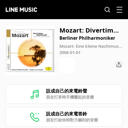
Mozart: Divertimen
to for Strings in D
Berliner Philharmoniker
Major, K. 136: II. An
Mozart: Eine kleine Nachtmusik
- Serenaden
2006-01-01
dante
設成自己的來電鈴聲
朋友打來時手機響起的音樂
設成自己的來電答鈴
朋友打給你時對方聽到的音樂