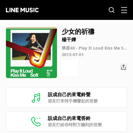
少女的祈禱
楊千嬅
華星40 - Play It Loud Kiss Me So
ft
2013-07-01
設成自己的來電鈴聲
朋友打來時手機響起的音樂
設成自己的來電答鈴
朋友打給你時對方聽到的音樂