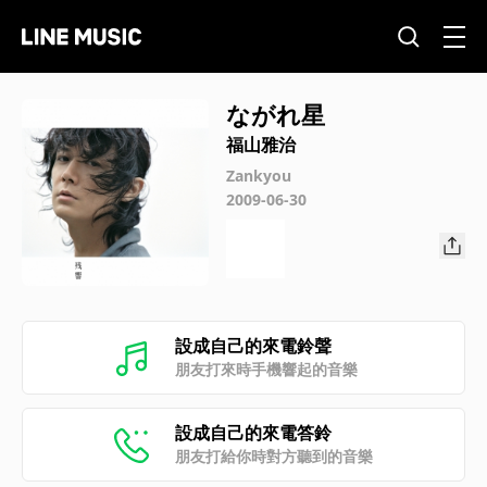
ながれ星
福山雅治
Zankyou
2009-06-30
設成自己的來電鈴聲
朋友打來時手機響起的音樂
設成自己的來電答鈴
朋友打給你時對方聽到的音樂