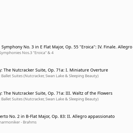
Symphony No. 3 in E Flat Major, Op. 55 "Eroica": IV. Finale. Allegro
ed 1962)
Symphonies Nos.3 "Eroica" & 4
y: The Nutcracker Suite, Op. 71a: I. Miniature Overture
 Ballet Suites (Nutcracker, Swan Lake & Sleeping Beauty)
: The Nutcracker Suite, Op. 71a: III. Waltz of the Flowers
 Ballet Suites (Nutcracker, Swan Lake & Sleeping Beauty)
rto No. 2 in B-Flat Major, Op. 83: II. Allegro appassionato
lharmoniker - Brahms