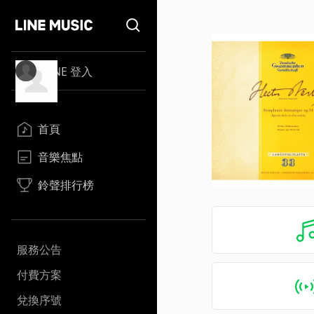
LINE 登入
首頁
音樂焦點
鈴聲排行榜
服務公告
付費方案
兌換序號