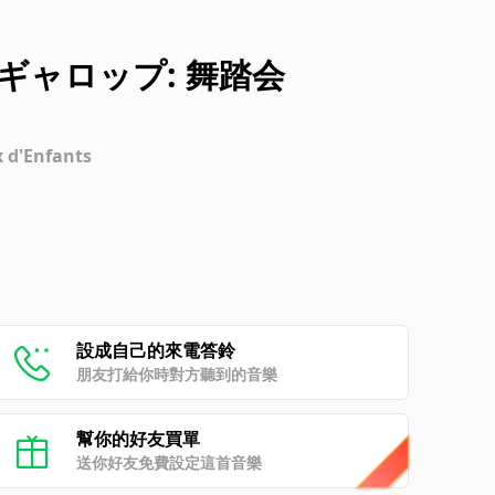
曲 ギャロップ: 舞踏会
x d'Enfants
設成自己的來電答鈴
朋友打給你時對方聽到的音樂
幫你的好友買單
送你好友免費設定這首音樂