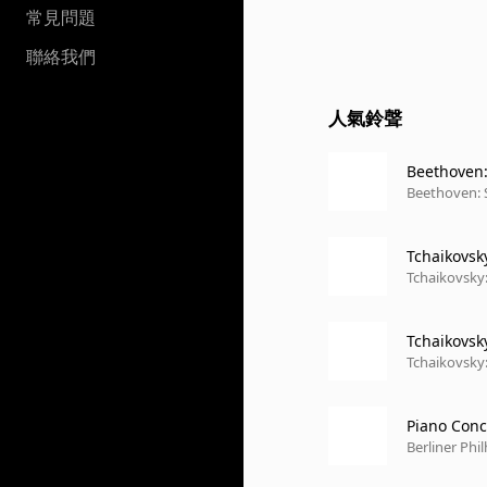
常見問題
聯絡我們
人氣鈴聲
Beethoven: 
to (Record
Beethoven: 
Tchaikovsk
Tchaikovsky:
Tchaikovsky
Tchaikovsky:
Piano Conce
Berliner Phi