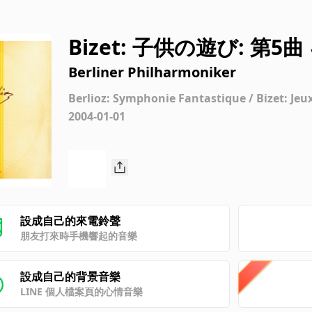
Bizet: 子供の遊び: 第5
Berliner Philharmoniker
Berlioz: Symphonie Fantastique / Bizet: Jeu
2004-01-01
設成自己的來電鈴聲
朋友打來時手機響起的音樂
設成自己的背景音樂
LINE 個人檔案頁的心情音樂